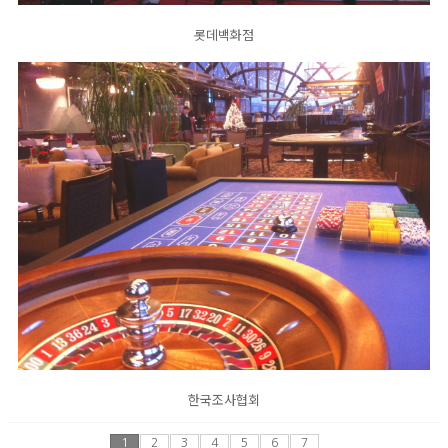
롯데백화점
한국조사협회
1
2
3
4
5
6
7